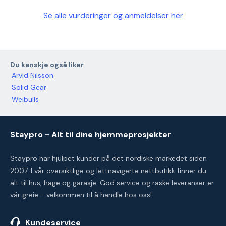
Se alle vurderinger og anmeldelser her
Du kanskje også liker
Arvid Nilsson
Solid Gear
Weibulls
Staypro - Alt til dine hjemmeprosjekter
Staypro har hjulpet kunder på det nordiske markedet siden
2007. I vår oversiktlige og lettnavigerte nettbutikk finner du
alt til hus, hage og garasje. God service og raske leveranser er
vår greie - velkommen til å handle hos oss!
Kundeservice