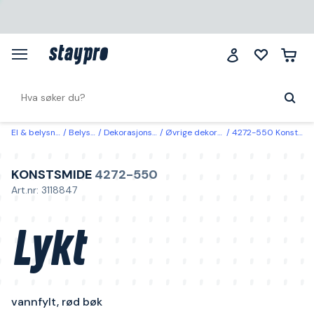
El & belysning
Belysning
Dekorasjonsbelysning
Øvrige dekorasjonsbelysning
4272-550 Konstsmide Lykt vannfylt, rød bøk
KONSTSMIDE
4272-550
Art.nr: 3118847
Lykt
vannfylt, rød bøk