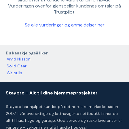
Vurderingen ovenfor gjenspeiler kundenes omtaler på
Trustpilot.
Se alle vurderinger og anmeldelser her
Du kanskje også liker
Arvid Nilsson
Solid Gear
Weibulls
Staypro - Alt til dine hjemmeprosjekter
Staypro har hjulpet kunder på det nordiske markedet siden
2007. I vår oversiktlige og lettnavigerte nettbutikk finner du
alt til hus, hage og garasje. God service og raske leveranser er
vår greie - velkommen til å handle hos oss!