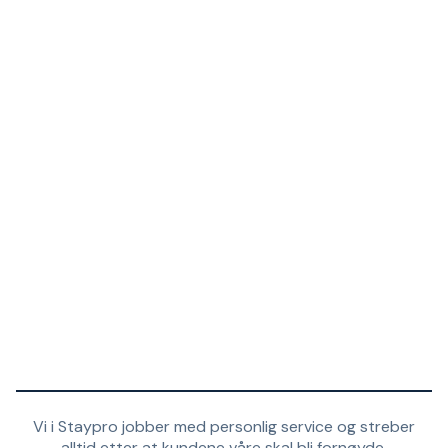
Vi i Staypro jobber med personlig service og streber
alltid etter at kundene våre skal bli fornøyde.