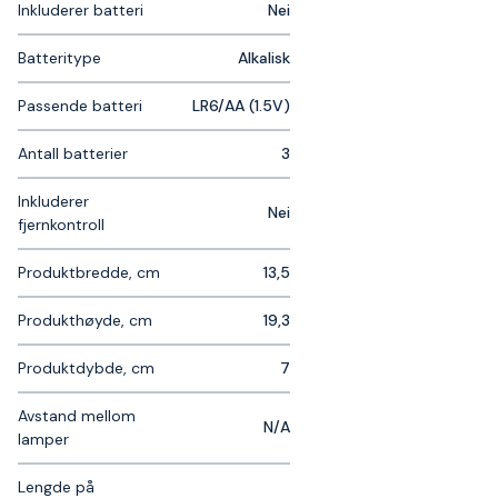
Inkluderer batteri
Nei
Batteritype
Alkalisk
Passende batteri
LR6/AA (1.5V)
Antall batterier
3
Inkluderer
Nei
fjernkontroll
Produktbredde, cm
13,5
Produkthøyde, cm
19,3
Produktdybde, cm
7
Avstand mellom
N/A
lamper
Lengde på