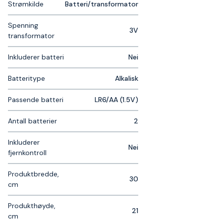
Strømkilde
Batteri/transformator
Spenning
3V
transformator
Inkluderer batteri
Nei
Batteritype
Alkalisk
Passende batteri
LR6/AA (1.5V)
Antall batterier
2
Inkluderer
Nei
fjernkontroll
Produktbredde,
30
cm
Produkthøyde,
21
cm