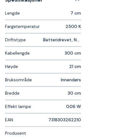
Lengde
7 cm
Fargetemperatur
2500 K
Driftstype
Batteridrevet, Nettadapter
Kabellengde
300 cm
Høyde
21 cm
Bruksområde
Innendørs
Bredde
30 cm
Effekt lampe
0.06 W
EAN
7318303262210
Produsent