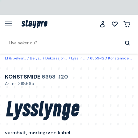
El & belysning
Belysning
Dekorasjonsbelysning
Lysslinger & lysnett
6353-120 Konstsmide Lysslynge varmhvit, mørkegrønn kabel 3,43 m
KONSTSMIDE
6353-120
Art.nr: 3118665
Lysslynge
varmhvit, mørkegrønn kabel