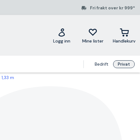
Fri frakt over kr 999*
Logg inn
Mine lister
Handlekurv
Bedrift
Privat
 1,33 m