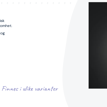
isk
ksomhet.
 og
Finnes i ulike varianter