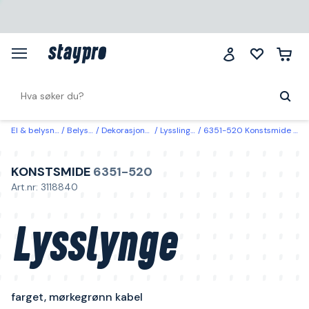
El & belysning
Belysning
Dekorasjonsbelysning
Lysslinger & lysnett
6351-520 Konstsmide Lysslynge farget, mørkegrønn kabel 1,33 m
KONSTSMIDE
6351-520
Art.nr: 3118840
Lysslynge
farget, mørkegrønn kabel