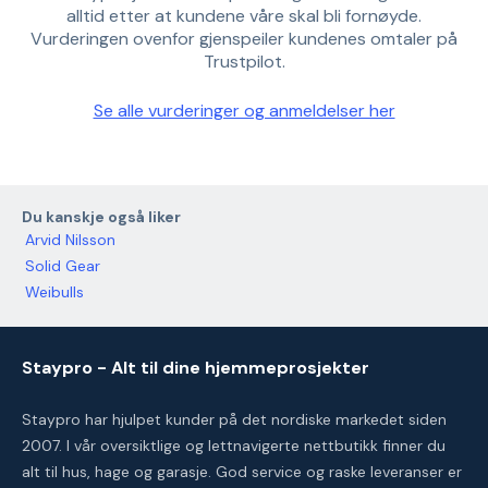
alltid etter at kundene våre skal bli fornøyde.
Vurderingen ovenfor gjenspeiler kundenes omtaler på
Trustpilot.
Se alle vurderinger og anmeldelser her
Du kanskje også liker
Arvid Nilsson
Solid Gear
Weibulls
Staypro - Alt til dine hjemmeprosjekter
Staypro har hjulpet kunder på det nordiske markedet siden
2007. I vår oversiktlige og lettnavigerte nettbutikk finner du
alt til hus, hage og garasje. God service og raske leveranser er