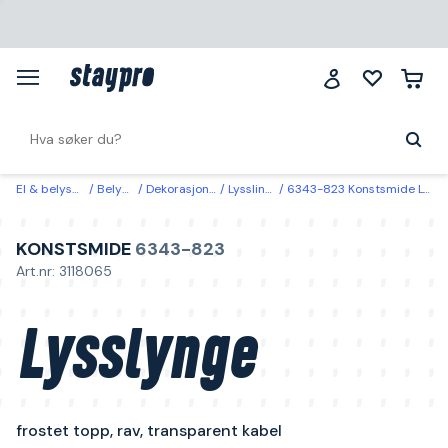
El & belysning
Belysning
Dekorasjonsbelysning
Lysslinger & lysnett
6343-823 Konstsmide Lysslynge frostet topp, rav, transparent kabel 3,43 m
KONSTSMIDE
6343-823
Art.nr: 3118065
Lysslynge
frostet topp, rav, transparent kabel