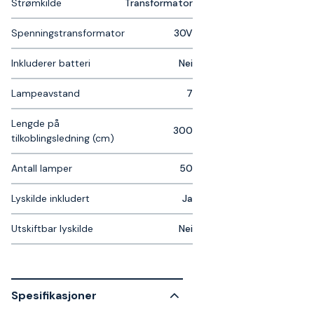
Strømkilde
Transformator
Spenningstransformator
30V
Inkluderer batteri
Nei
Lampeavstand
7
Lengde på
300
tilkoblingsledning (cm)
Antall lamper
50
Lyskilde inkludert
Ja
Utskiftbar lyskilde
Nei
Spesifikasjoner