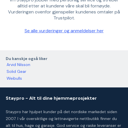
alltid etter at kundene våre skal bli fornøyde.
Vurderingen ovenfor gjenspeiler kundenes omtaler på
Trustpilot.
Se alle vurderinger og anmeldelser her
Du kanskje også liker
Arvid Nilsson
Solid Gear
Weibulls
Staypro - Alt til dine hjemmeprosjekter
Staypro har hjulpet kunder på det nordiske markedet siden
2007. I vår oversiktlige og lettnavigerte nettbutikk finner du
alt til hus, hage og garasje. God service og raske leveranser er