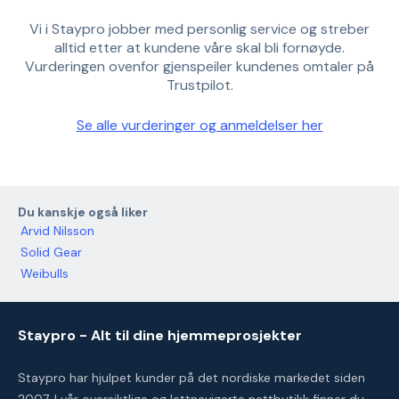
Vi i Staypro jobber med personlig service og streber
alltid etter at kundene våre skal bli fornøyde.
Vurderingen ovenfor gjenspeiler kundenes omtaler på
Trustpilot.
Se alle vurderinger og anmeldelser her
Du kanskje også liker
Arvid Nilsson
Solid Gear
Weibulls
Staypro - Alt til dine hjemmeprosjekter
Staypro har hjulpet kunder på det nordiske markedet siden