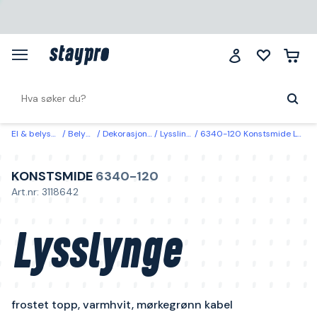
El & belysning
Belysning
Dekorasjonsbelysning
Lysslinger & lysnett
6340-120 Konstsmide Lysslynge frostet topp, varmhvit, mørkegrønn kabel 0,63 m
KONSTSMIDE
6340-120
Art.nr: 3118642
Lysslynge
frostet topp, varmhvit, mørkegrønn kabel