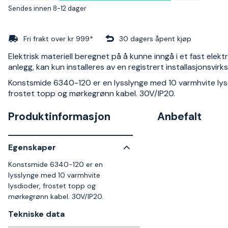
Sendes innen 8-12 dager
Fri frakt over kr 999*
30 dagers åpent kjøp
Elektrisk materiell beregnet på å kunne inngå i et fast elektr
anlegg, kan kun installeres av en registrert installasjonsvir
Konstsmide 6340-120 er en lysslynge med 10 varmhvite lys
frostet topp og mørkegrønn kabel. 30V/IP20.
Produktinformasjon
Anbefalt
Egenskaper
Konstsmide 6340-120 er en
lysslynge med 10 varmhvite
lysdioder, frostet topp og
mørkegrønn kabel. 30V/IP20.
Tekniske data​