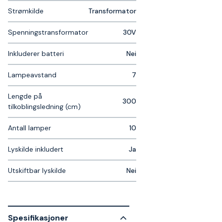
Strømkilde
Transformator
Spenningstransformator
30V
Inkluderer batteri
Nei
Lampeavstand
7
Lengde på
300
tilkoblingsledning (cm)
Antall lamper
10
Lyskilde inkludert
Ja
Utskiftbar lyskilde
Nei
Spesifikasjoner