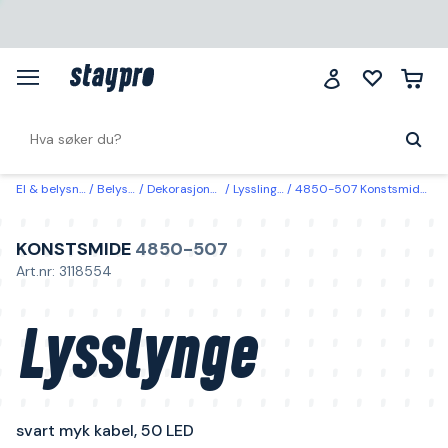
El & belysning
Belysning
Dekorasjonsbelysning
Lysslinger & lysnett
4850-507 Konstsmide Lysslynge svart myk kabel, 50 LED Farget
KONSTSMIDE
4850-507
Art.nr: 3118554
Lysslynge
svart myk kabel, 50 LED