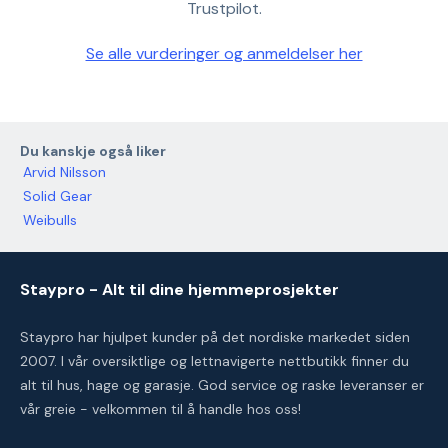
Trustpilot.
Se alle vurderinger og anmeldelser her
Du kanskje også liker
Arvid Nilsson
Solid Gear
Weibulls
Staypro - Alt til dine hjemmeprosjekter
Staypro har hjulpet kunder på det nordiske markedet siden
2007. I vår oversiktlige og lettnavigerte nettbutikk finner du
alt til hus, hage og garasje. God service og raske leveranser er
vår greie - velkommen til å handle hos oss!