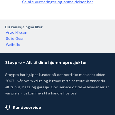
Se alle vurderinger og anmeldelser her
Du kanskje også liker
Arvid Nilsson
Solid Gear
Weibulls
Staypro - Alt til dine hjemmeprosjekter
Staypro har hjulpet kunder på det nordiske markedet siden
2007. I vår oversiktlige og lettnavigerte nettbutikk finner du
alt til hus, hage og garasje. God service og raske leveranser er
vår greie - velkommen til å handle hos oss!
Kundeservice