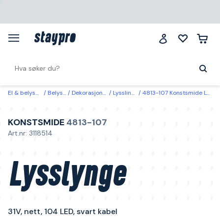
El & belysning
Belysning
Dekorasjonsbelysning
Lysslinger & lysnett
4813-107 Konstsmide Lysslynge 31V, nett, 104 LED, svart kabel Varm hvit
KONSTSMIDE
4813-107
Art.nr: 3118514
Lysslynge
31V, nett, 104 LED, svart kabel