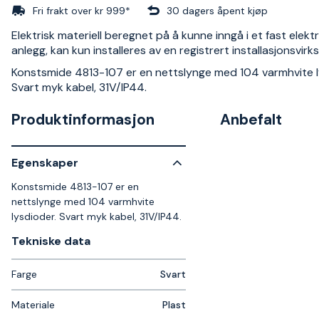
Fri frakt over kr 999*
30 dagers åpent kjøp
Elektrisk materiell beregnet på å kunne inngå i et fast elektr
anlegg, kan kun installeres av en registrert installasjonsvir
Konstsmide 4813-107 er en nettslynge med 104 varmhvite l
Svart myk kabel, 31V/IP44.
Produktinformasjon
Anbefalt
Egenskaper
Konstsmide 4813-107 er en
nettslynge med 104 varmhvite
lysdioder. Svart myk kabel, 31V/IP44.
Tekniske data​
Farge
Svart
Materiale
Plast