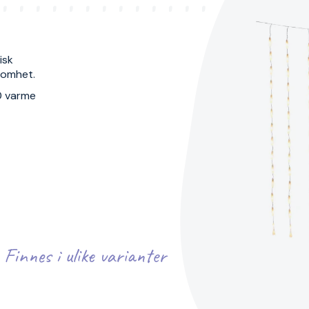
isk
ksomhet.
0 varme
Finnes i ulike varianter