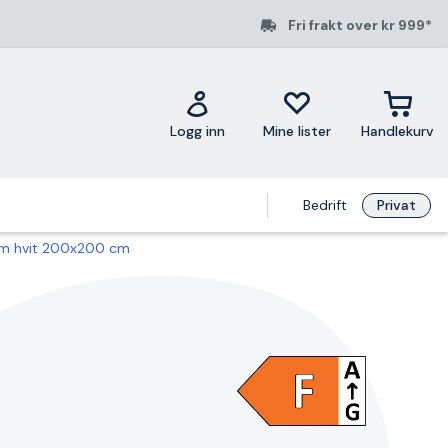
Fri frakt over kr 999*
Logg inn
Mine lister
Handlekurv
Bedrift
Privat
arm hvit 200x200 cm