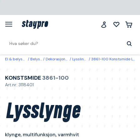
El & belysning
Belysning
Dekorasjonsbelysning
Lysslinger & lysnett
3861-100 Konstsmide Lysslynge klynge, multifunksjon, varmhvit 4,3 m
KONSTSMIDE
3861-100
Art.nr: 3118401
Lysslynge
klynge, multifunksjon, varmhvit