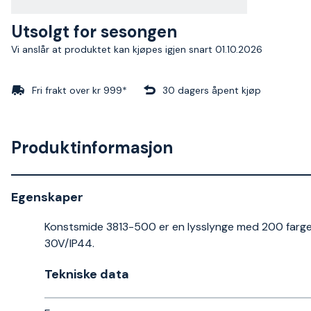
Utsolgt for sesongen
Vi anslår at produktet kan kjøpes igjen snart 01.10.2026
Fri frakt over kr 999*
30 dagers åpent kjøp
Produktinformasjon
Egenskaper
Konstsmide 3813-500 er en lysslynge med 200 farged
30V/IP44.
Tekniske data​