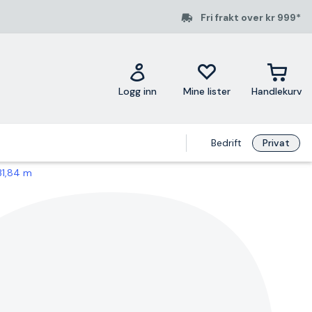
Fri frakt over kr 999*
Logg inn
Mine lister
Handlekurv
Bedrift
Privat
31,84 m