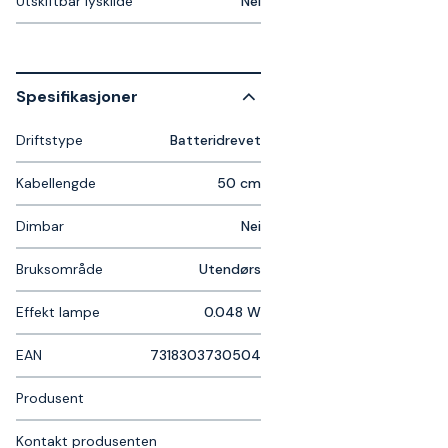
Utskiftbar lyskilde
Nei
Spesifikasjoner
Driftstype
Batteridrevet
Kabellengde
50 cm
Dimbar
Nei
Bruksområde
Utendørs
Effekt lampe
0.048 W
EAN
7318303730504
Produsent
Kontakt produsenten