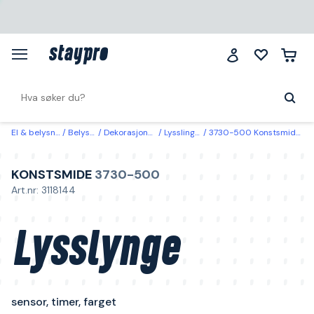
El & belysning
Belysning
Dekorasjonsbelysning
Lysslinger & lysnett
3730-500 Konstsmide Lysslynge sensor, timer, farget 23,9 m
KONSTSMIDE
3730-500
Art.nr: 3118144
Lysslynge
sensor, timer, farget