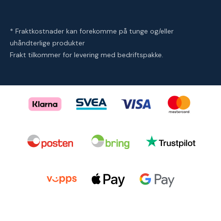
* Fraktkostnader kan forekomme på tunge og/eller
uhåndterlige produkter
Frakt tilkommer for levering med bedriftspakke.