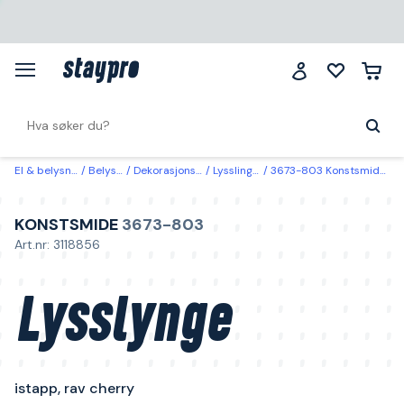
El & belysning
Belysning
Dekorasjonsbelysning
Lysslinger & lysnett
3673-803 Konstsmide Lysslynge istapp, rav cherry 10,27 m
KONSTSMIDE
3673-803
Art.nr: 3118856
Lysslynge
istapp, rav cherry