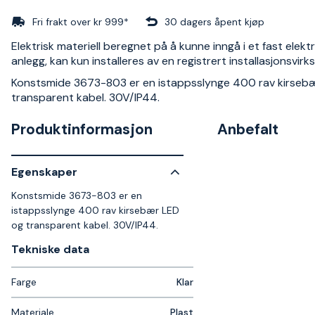
Fri frakt over kr 999*
30 dagers åpent kjøp
Elektrisk materiell beregnet på å kunne inngå i et fast elektr
anlegg, kan kun installeres av en registrert installasjonsvir
Konstsmide 3673-803 er en istappsslynge 400 rav kirseb
transparent kabel. 30V/IP44.
Produktinformasjon
Anbefalt
Egenskaper
Konstsmide 3673-803 er en
istappsslynge 400 rav kirsebær LED
og transparent kabel. 30V/IP44.
Tekniske data​
Farge
Klar
Materiale
Plast