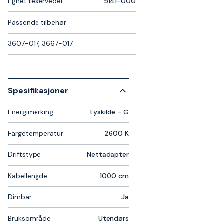
Egnet reservedel
5141-000
Passende tilbehør
3607-017, 3667-017
Spesifikasjoner
Energimerking
Lyskilde - G
Fargetemperatur
2600 K
Driftstype
Nettadapter
Kabellengde
1000 cm
Dimbar
Ja
Bruksområde
Utendørs