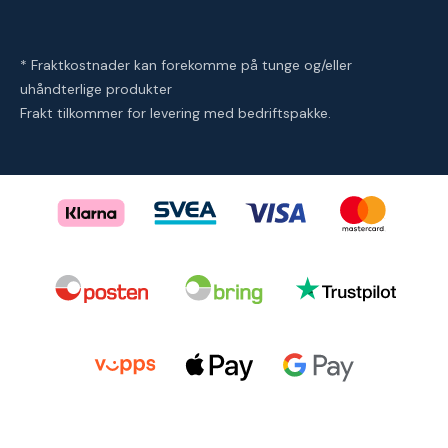
* Fraktkostnader kan forekomme på tunge og/eller
uhåndterlige produkter
Frakt tilkommer for levering med bedriftspakke.