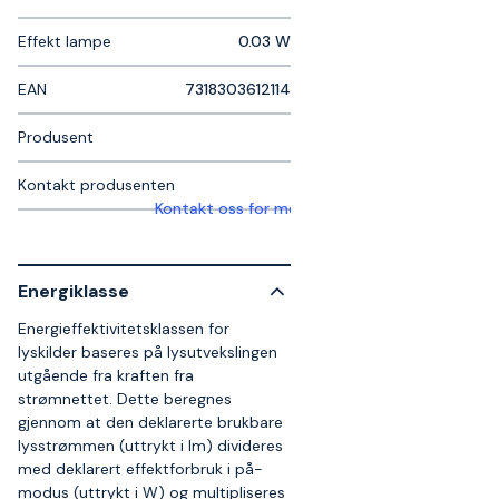
Effekt lampe
0.03 W
EAN
7318303612114
Produsent
Kontakt produsenten
Kontakt oss for mer informasjon
Energiklasse
Energieffektivitetsklassen for
lyskilder baseres på lysutvekslingen
utgående fra kraften fra
strømnettet. Dette beregnes
gjennom at den deklarerte brukbare
lysstrømmen (uttrykt i lm) divideres
med deklarert effektforbruk i på-
modus (uttrykt i W) og multipliseres