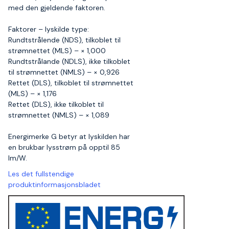
med den gjeldende faktoren.
Faktorer – lyskilde type:
Rundtstrålende (NDS), tilkoblet til
strømnettet (MLS) – × 1,000
Rundtstrålande (NDLS), ikke tilkoblet
til strømnettet (NMLS) – × 0,926
Rettet (DLS), tilkoblet til strømnettet
(MLS) – × 1,176
Rettet (DLS), ikke tilkoblet til
strømnettet (NMLS) – × 1,089
Energimerke G betyr at lyskilden har
en brukbar lysstrøm på opptil 85
lm/W.
Les det fullstendige
produktinformasjonsbladet