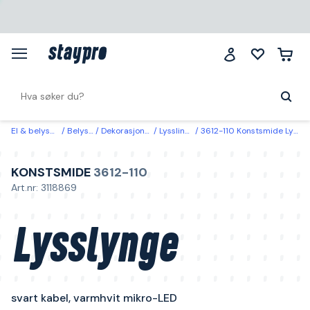
El & belysning
Belysning
Dekorasjonsbelysning
Lysslinger & lysnett
3612-110 Konstsmide Lysslynge svart kabel, varmhvit mikro-LED 19,04 m
KONSTSMIDE
3612-110
Art.nr: 3118869
Lysslynge
svart kabel, varmhvit mikro-LED