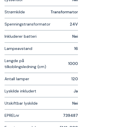
Strømkilde
Transformator
Spenningstransformator
24V
Inkluderer batteri
Nei
Lampeavstand
16
Lengde på
1000
tilkoblingsledning (cm)
Antall lamper
120
Lyskilde inkludert
Ja
Utskiftbar lyskilde
Nei
EPRELnr
739487