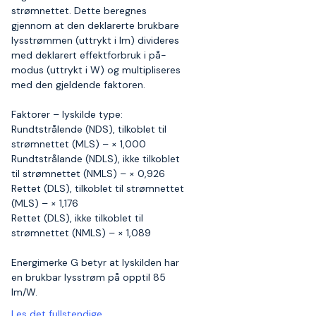
strømnettet. Dette beregnes
gjennom at den deklarerte brukbare
lysstrømmen (uttrykt i lm) divideres
med deklarert effektforbruk i på-
modus (uttrykt i W) og multipliseres
med den gjeldende faktoren.
Faktorer – lyskilde type:
Rundtstrålende (NDS), tilkoblet til
strømnettet (MLS) – × 1,000
Rundtstrålande (NDLS), ikke tilkoblet
til strømnettet (NMLS) – × 0,926
Rettet (DLS), tilkoblet til strømnettet
(MLS) – × 1,176
Rettet (DLS), ikke tilkoblet til
strømnettet (NMLS) – × 1,089
Energimerke G betyr at lyskilden har
en brukbar lysstrøm på opptil 85
lm/W.
Les det fullstendige