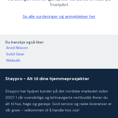
Trustpilot.
Se alle vurderinger og anmeldelser her
Du kanskje også liker
Arvid Nilsson
Solid Gear
Weibulls
Staypro - Alt til dine hjemmeprosjekter
Staypro har hjulpet kunder på det nordiske markedet siden
2007. I vår oversiktlige og lettnavigerte nettbutikk finner du
alt til hus, hage og garasje. God service og raske leveranser er
vår greie - velkommen til å handle hos oss!