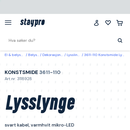
El & belysning
Belysning
Dekorasjonsbelysning
Lysslinger & lysnett
3611-110 Konstsmide Lysslynge svart kabel, varmhvit mikro-LED 12,64 m
KONSTSMIDE
3611-110
Art.nr: 3118928
Lysslynge
svart kabel, varmhvit mikro-LED