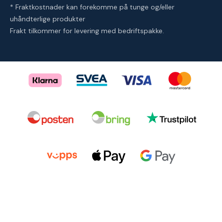
* Fraktkostnader kan forekomme på tunge og/eller
uhåndterlige produkter
Frakt tilkommer for levering med bedriftspakke.