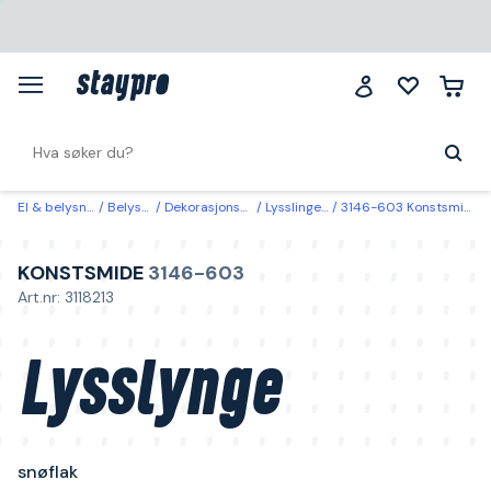
El & belysning
Belysning
Dekorasjonsbelysning
Lysslinger & lysnett
3146-603 Konstsmide Lysslynge snøflak Kobber
KONSTSMIDE
3146-603
Art.nr: 3118213
Lysslynge
snøflak