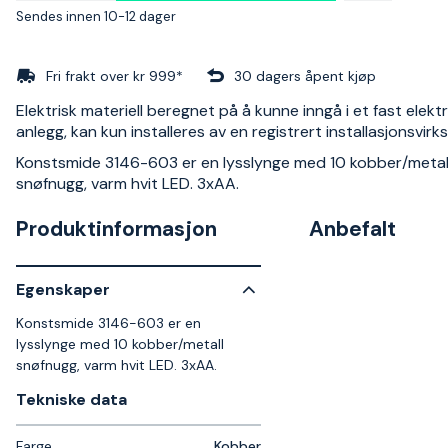
Sendes innen 10-12 dager
Fri frakt over kr 999*
30 dagers åpent kjøp
Elektrisk materiell beregnet på å kunne inngå i et fast elektr
anlegg, kan kun installeres av en registrert installasjonsvir
Konstsmide 3146-603 er en lysslynge med 10 kobber/metal
snøfnugg, varm hvit LED. 3xAA.
Produktinformasjon
Anbefalt
Egenskaper
Konstsmide 3146-603 er en
lysslynge med 10 kobber/metall
snøfnugg, varm hvit LED. 3xAA.
Tekniske data​
Farge
Kobber