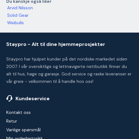
Du kanskje også liker
Arvid Nilsson
Solid Gear
Weibulls
Staypro - Alt til dine hjemmeprosjekter
Staypro har hjulpet kunder på det nordiske markedet siden
2007. I vår oversiktlige og lettnavigerte nettbutikk finner du
alt til hus, hage og garasje. God service og raske leveranser er
vår greie - velkommen til å handle hos oss!
Kundeservice
Kontakt oss
Retur
Vanlige spørsmål
Min orderhistorikk