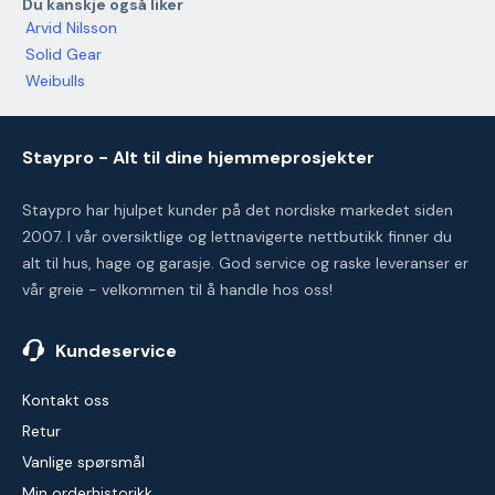
Du kanskje også liker
Arvid Nilsson
Solid Gear
Weibulls
Staypro - Alt til dine hjemmeprosjekter
Staypro har hjulpet kunder på det nordiske markedet siden
2007. I vår oversiktlige og lettnavigerte nettbutikk finner du
alt til hus, hage og garasje. God service og raske leveranser er
vår greie - velkommen til å handle hos oss!
Kundeservice
Kontakt oss
Retur
Vanlige spørsmål
Min orderhistorikk