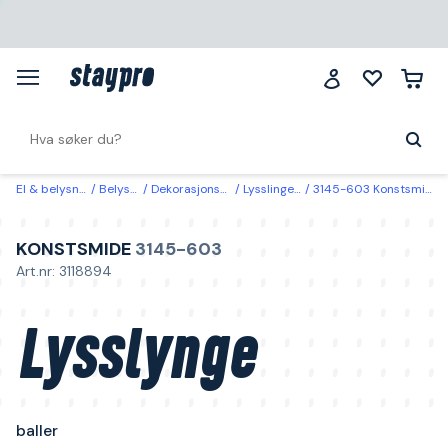
El & belysning
Belysning
Dekorasjonsbelysning
Lysslinger & lysnett
3145-603 Konstsmide Lysslynge baller Kobber
KONSTSMIDE
3145-603
Art.nr: 3118894
Lysslynge
baller