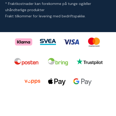
* Fraktkostnader kan forekomme på tunge og/eller
uhåndterlige produkter
Frakt tilkommer for levering med bedriftspakke.