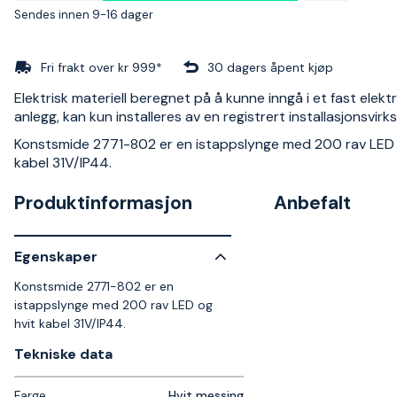
Sendes innen 9-16 dager
Fri frakt over kr 999*
30 dagers åpent kjøp
Elektrisk materiell beregnet på å kunne inngå i et fast elektr
anlegg, kan kun installeres av en registrert installasjonsvir
Konstsmide 2771-802 er en istappslynge med 200 rav LED 
kabel 31V/IP44.
Produktinformasjon
Anbefalt
Egenskaper
Konstsmide 2771-802 er en
istappslynge med 200 rav LED og
hvit kabel 31V/IP44.
Tekniske data​
Farge
Hvit messing