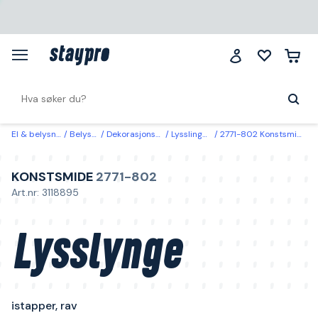
El & belysning
Belysning
Dekorasjonsbelysning
Lysslinger & lysnett
2771-802 Konstsmide Lysslynge istapper, rav 5 m
KONSTSMIDE
2771-802
Art.nr: 3118895
Lysslynge
istapper, rav