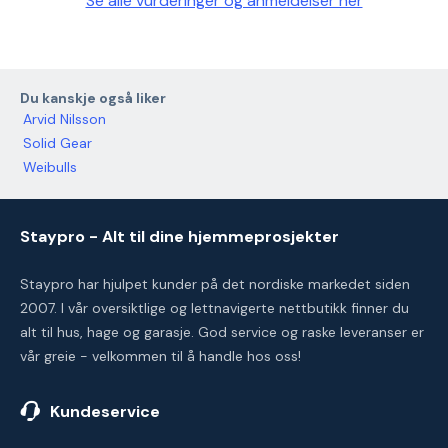
Se alle vurderinger og anmeldelser her
Du kanskje også liker
Arvid Nilsson
Solid Gear
Weibulls
Staypro - Alt til dine hjemmeprosjekter
Staypro har hjulpet kunder på det nordiske markedet siden
2007. I vår oversiktlige og lettnavigerte nettbutikk finner du
alt til hus, hage og garasje. God service og raske leveranser er
vår greie - velkommen til å handle hos oss!
Kundeservice