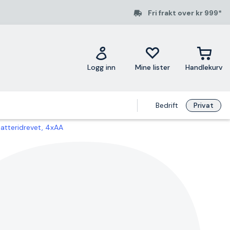
Fri frakt over kr 999*
Logg inn
Mine lister
Handlekurv
Bedrift
Privat
atteridrevet, 4xAA