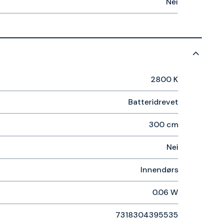
Nei
2800 K
Batteridrevet
300 cm
Nei
Innendørs
0.06 W
7318304395535