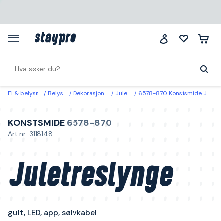
El & belysning
Belysning
Dekorasjonsbelysning
Julebelysning
6578-870 Konstsmide Juletreslynge gult, LED, app, sølvkabel 240 cm
KONSTSMIDE
6578-870
Art.nr: 3118148
Juletreslynge
gult, LED, app, sølvkabel