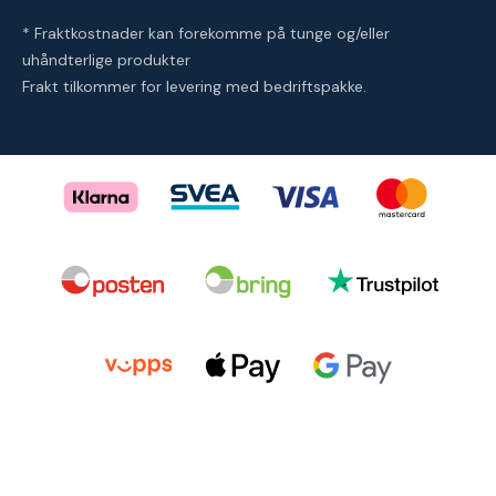
* Fraktkostnader kan forekomme på tunge og/eller
uhåndterlige produkter
Frakt tilkommer for levering med bedriftspakke.