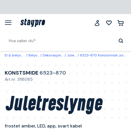
El & belysning
Belysning
Dekorasjonsbelysning
Julebelysning
6523-870 Konstsmide Juletreslynge frostet amber, LED, app, svart kabel 240 cm
KONSTSMIDE
6523-870
Art.nr: 3118085
Juletreslynge
frostet amber, LED, app, svart kabel