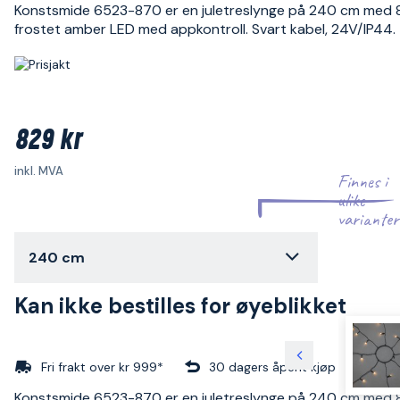
Konstsmide 6523-870 er en juletreslynge på 240 cm med 
frostet amber LED med appkontroll. Svart kabel, 24V/IP44.
829 kr
inkl. MVA
Finnes i
ulike
varianter
240 cm
Kan ikke bestilles for øyeblikket
Fri frakt over kr 999*
30 dagers åpent kjøp
Konstsmide 6523-870 er en juletreslynge på 240 cm med 