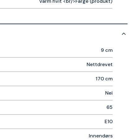
Varm hvit <br/>Farge (produkt)
9 cm
Nettdrevet
170 cm
Nei
65
E10
Innendørs