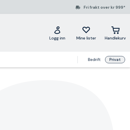
Fri frakt over kr 999*
Logg inn
Mine lister
Handlekurv
Bedrift
Privat