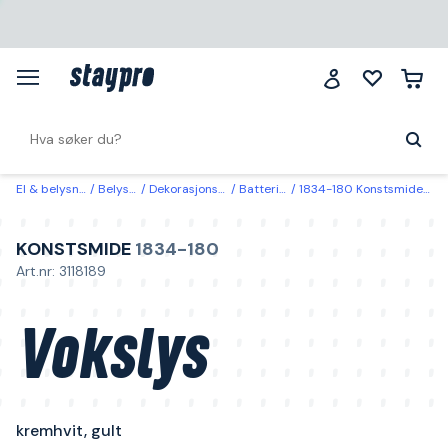
El & belysning
Belysning
Dekorasjonsbelysning
Batteridrevne lys
1834-180 Konstsmide Vokslys kremhvit, gult 7,5x13,5 cm
KONSTSMIDE
1834-180
Art.nr: 3118189
Vokslys
kremhvit, gult