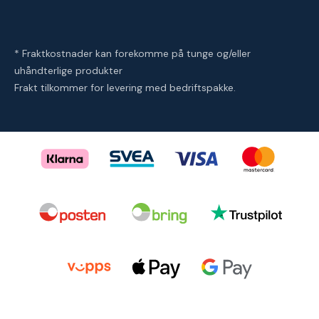
* Fraktkostnader kan forekomme på tunge og/eller
uhåndterlige produkter
Frakt tilkommer for levering med bedriftspakke.