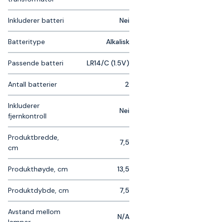
Inkluderer batteri
Nei
Batteritype
Alkalisk
Passende batteri
LR14/C (1.5V)
Antall batterier
2
Inkluderer
Nei
fjernkontroll
Produktbredde,
7,5
cm
Produkthøyde, cm
13,5
Produktdybde, cm
7,5
Avstand mellom
N/A
lamper