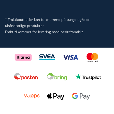
* Fraktkostnader kan forekomme på tunge og/eller
uhåndterlige produkter
Frakt tilkommer for levering med bedriftspakke.