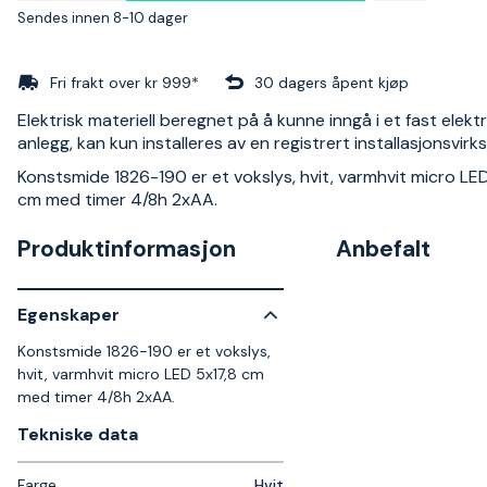
Sendes innen 8-10 dager
Fri frakt over kr 999*
30 dagers åpent kjøp
Elektrisk materiell beregnet på å kunne inngå i et fast elektr
anlegg, kan kun installeres av en registrert installasjonsvir
Konstsmide 1826-190 er et vokslys, hvit, varmhvit micro LED
cm med timer 4/8h 2xAA.
Produktinformasjon
Anbefalt
Egenskaper
Konstsmide 1826-190 er et vokslys,
hvit, varmhvit micro LED 5x17,8 cm
med timer 4/8h 2xAA.
Tekniske data​
Farge
Hvit