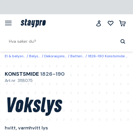
El & belysning
Belysning
Dekorasjonsbelysning
Batteridrevne lys
1826-190 Konstsmide Vokslys hvitt, varmhvitt lys 5x17,8 cm
KONSTSMIDE
1826-190
Art.nr: 3118075
Vokslys
hvitt, varmhvitt lys