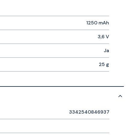
1250 mAh
3,6 V
Ja
25 g
3342540846937