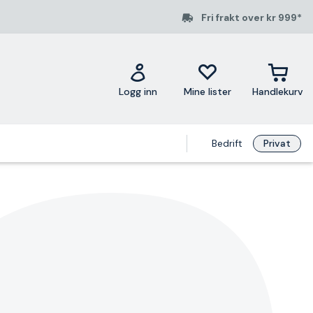
Fri frakt over kr 999*
Logg inn
Mine lister
Handlekurv
Bedrift
Privat