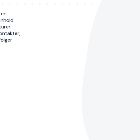
 en
nnhold
urer.
kontakter;
følger