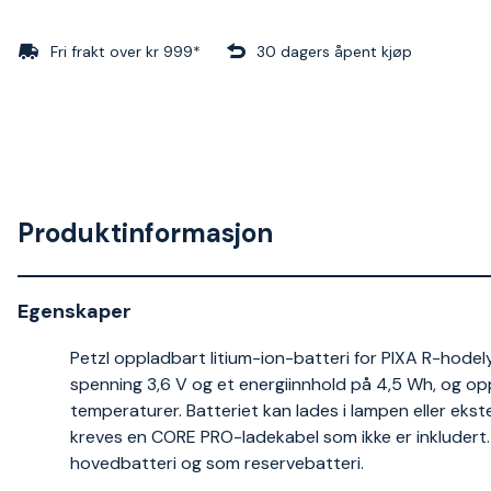
Fri frakt over kr 999*
30 dagers åpent kjøp
Produktinformasjon
Egenskaper
Petzl oppladbart litium-ion-batteri for PIXA R-hodel
spenning 3,6 V og et energiinnhold på 4,5 Wh, og opp
temperaturer. Batteriet kan lades i lampen eller ekste
kreves en CORE PRO-ladekabel som ikke er inkluder
hovedbatteri og som reservebatteri.