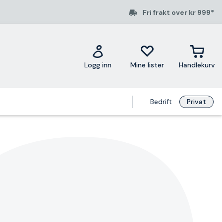
Fri frakt over kr 999*
Logg inn
Mine lister
Handlekurv
Bedrift
Privat