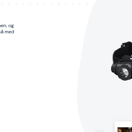
men, og
gså med