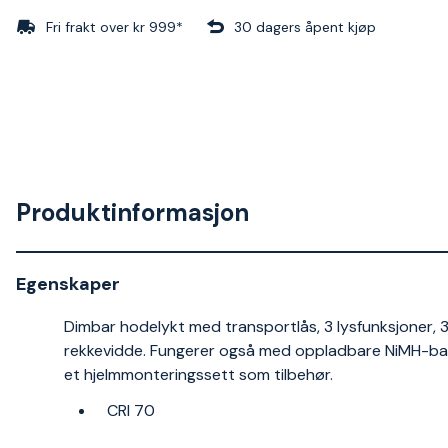
Fri frakt over kr 999*
30 dagers åpent kjøp
Produktinformasjon
Egenskaper
Dimbar hodelykt med transportlås, 3 lysfunksjoner,
rekkevidde. Fungerer også med oppladbare NiMH-batt
et hjelmmonteringssett som tilbehør.
CRI 70