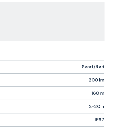
Svart/Rød
200 lm
160 m
2-20 h
IP67