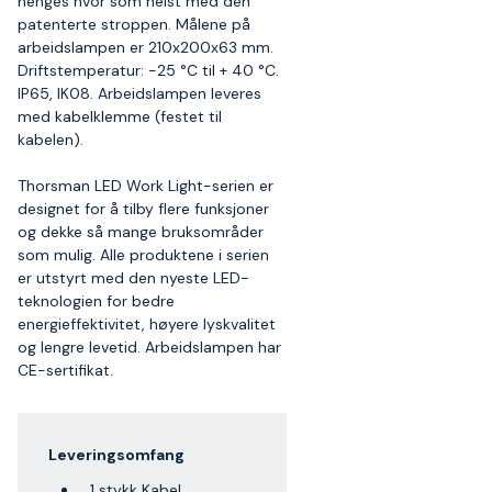
henges hvor som helst med den
patenterte stroppen. Målene på
arbeidslampen er 210x200x63 mm.
Driftstemperatur: -25 °C til + 40 °C.
IP65, IK08. Arbeidslampen leveres
med kabelklemme (festet til
kabelen).
Thorsman LED Work Light-serien er
designet for å tilby flere funksjoner
og dekke så mange bruksområder
som mulig. Alle produktene i serien
er utstyrt med den nyeste LED-
teknologien for bedre
energieffektivitet, høyere lyskvalitet
og lengre levetid. Arbeidslampen har
CE-sertifikat.
Leveringsomfang
1 stykk Kabel