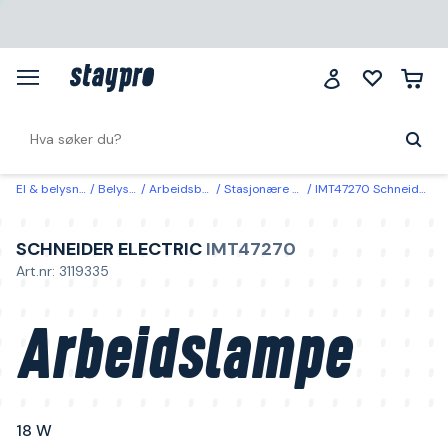
El & belysning
Belysning
Arbeidsbelysning
Stasjonære arbeidslamper
IMT47270 Schneider Electric Arbeidslampe 18 W
SCHNEIDER ELECTRIC
IMT47270
Art.nr: 3119335
Arbeidslampe
18 W