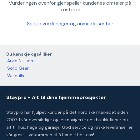
Vurderingen ovenfor gjenspeiler kundenes omtaler på
Trustpilot.
Se alle vurderinger og anmeldelser her
Du kanskje også liker
Arvid Nilsson
Solid Gear
Weibulls
Staypro - Alt til dine hjemmeprosjekter
Staypro har hjulpet kunder på det nordiske markedet siden
2007. I vår oversiktlige og lettnavigerte nettbutikk finner du
alt til hus, hage og garasje. God service og raske leveranser er
vår greie - velkommen til å handle hos oss!