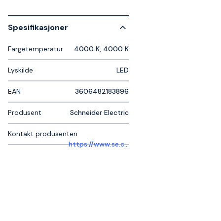
Spesifikasjoner
Fargetemperatur
4000 K, 4000 K
Lyskilde
LED
EAN
3606482183896
Produsent
Schneider Electric
Kontakt produsenten
https://www.se.com/se/sv/work/support/