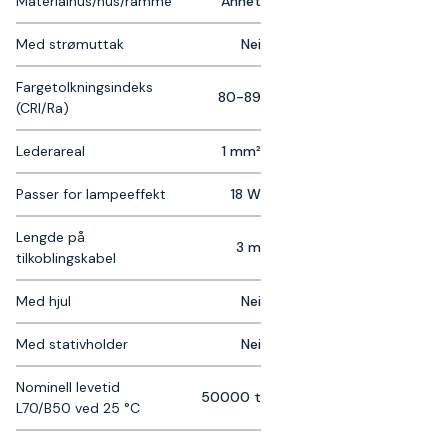
Materialhus/hus/ramme
Annet
Med strømuttak
Nei
Fargetolkningsindeks
80-89
(CRI/Ra)
Lederareal
1 mm²
Passer for lampeeffekt
18 W
Lengde på
3 m
tilkoblingskabel
Med hjul
Nei
Med stativholder
Nei
Nominell levetid
50000 t
L70/B50 ved 25 °C