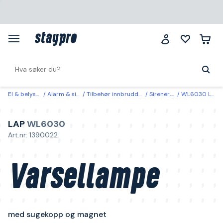
El & belysning
Alarm & sikkerhet
Tilbehør innbruddsalarm & overvåking
Sirener, blinklys & varsling
WL6030 LAP Varsellampe med sugekopp og magnet
LAP
WL6030
Art.nr: 1390022
Varsellampe
med sugekopp og magnet