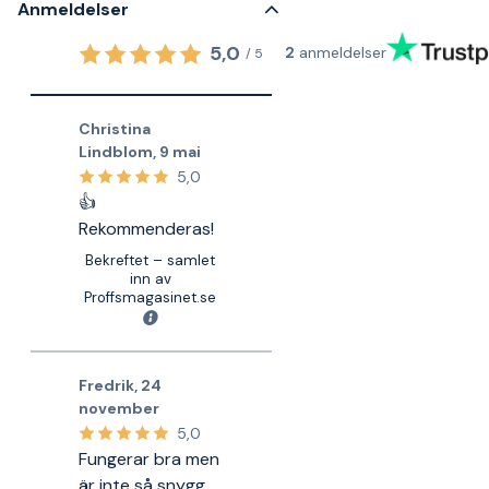
Anmeldelser
5,0
2
anmeldelser
/
5
Christina
Lindblom
,
9 mai
5,0
👍
Rekommenderas!
Bekreftet – samlet
inn av
Proffsmagasinet.se
Fredrik
,
24
november
5,0
Fungerar bra men
är inte så snygg