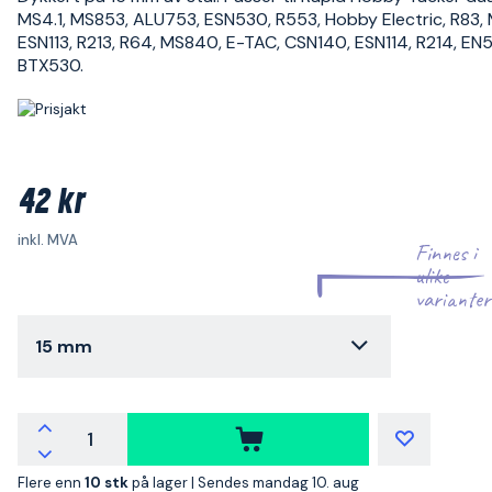
MS4.1, MS853, ALU753, ESN530, R553, Hobby Electric, R83, 
ESN113, R213, R64, MS840, E-TAC, CSN140, ESN114, R214, EN
BTX530.
42 kr
inkl. MVA
Finnes i
ulike
varianter
15 mm
Flere enn
10 stk
på lager |
Sendes mandag 10. aug