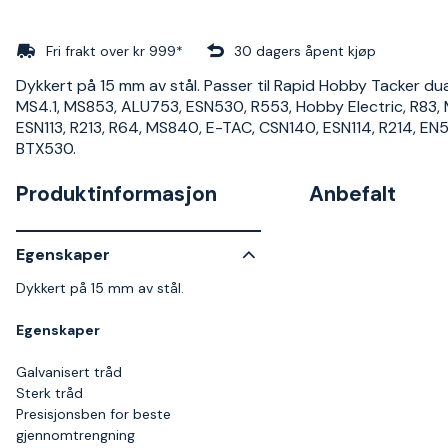
Fri frakt over kr 999*
30 dagers åpent kjøp
Dykkert på 15 mm av stål. Passer til Rapid Hobby Tacker dua
MS4.1, MS853, ALU753, ESN530, R553, Hobby Electric, R83, 
ESN113, R213, R64, MS840, E-TAC, CSN140, ESN114, R214, EN
BTX530.
Produktinformasjon
Anbefalt
Egenskaper
Dykkert på 15 mm av stål.
Egenskaper
Galvanisert tråd
Sterk tråd
Presisjonsben for beste
gjennomtrengning