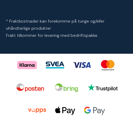
* Fraktkostnader kan forekomme på tunge og/eller
uhåndterlige produkter
Frakt tilkommer for levering med bedriftspakke.