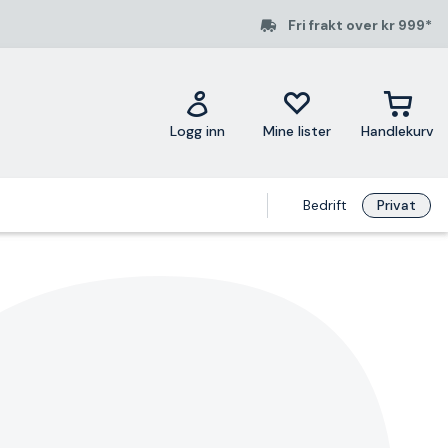
Fri frakt over kr 999*
Logg inn
Mine lister
Handlekurv
Bedrift
Privat