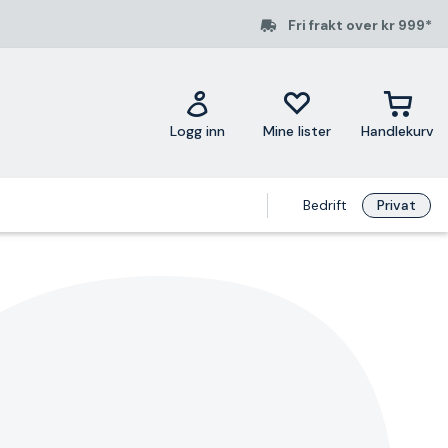
Fri frakt over kr 999*
Logg inn
Mine lister
Handlekurv
Bedrift
Privat