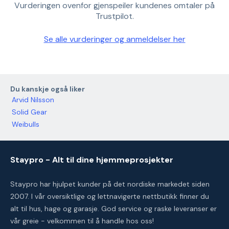
Vurderingen ovenfor gjenspeiler kundenes omtaler på
Trustpilot.
Se alle vurderinger og anmeldelser her
Du kanskje også liker
Arvid Nilsson
Solid Gear
Weibulls
Staypro - Alt til dine hjemmeprosjekter
Staypro har hjulpet kunder på det nordiske markedet siden
2007. I vår oversiktlige og lettnavigerte nettbutikk finner du
alt til hus, hage og garasje. God service og raske leveranser er
vår greie - velkommen til å handle hos oss!