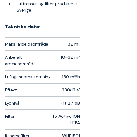
Luftrenser og filter produsert i
Sverige
Tekniske data:
Maks. arbeidsområde
32 m²
Anbefalt
10–32 m²
arbeidsområde
Luftgjennomstrømning
150 m³/h
Effekt
230/12 V
Lydnivå
Fra 27 dB
Filter
1 x Active ION
HEPA
Reservefilter
WHE1501