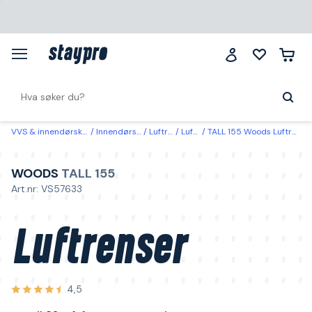
VVS & innendørsklima
Innendørsklima
Luftrenser
Luftrenser
TALL 155 Woods Luftrenser opptil 32 m², for veggmontering
WOODS
TALL 155
Art.nr: VS57633
Luftrenser
4,5