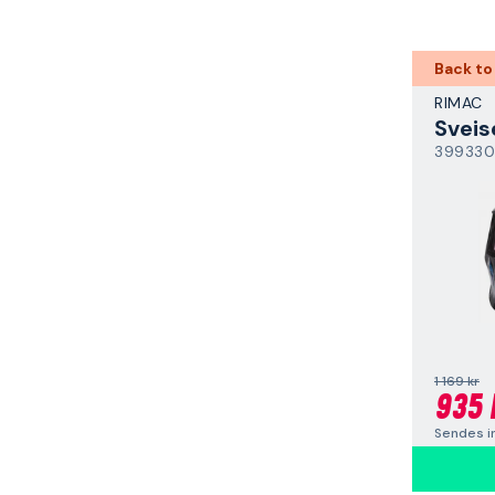
Back to
RIMAC
Sveis
399330
1 169 kr
935 
Sendes i