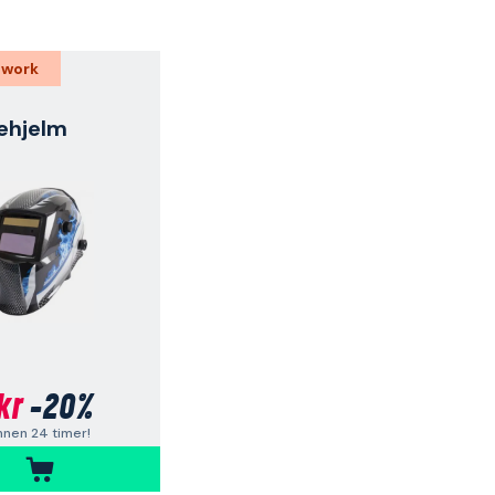
 work
ehjelm
kr
-20%
nnen 24 timer!