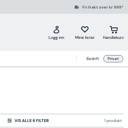
Fri frakt over kr 999*
Logg inn
Mine lister
Handlekurv
Bedrift
Privat
VIS ALLE 6 FILTER
1 produkt