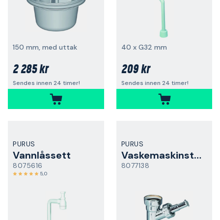
150 mm, med uttak
40 x G32 mm
2 285 kr
209 kr
Sendes innen 24 timer!
Sendes innen 24 timer!
PURUS
PURUS
Vannlåssett
Vaskemaskinstilkobling
8075616
8077138
5,0