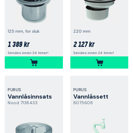
125 mm, for sluk
220 mm
1 389 kr
2 127 kr
Sendes innen 24 timer!
Sendes innen 24 timer!
PURUS
PURUS
Vannlåsinnsats
Vannlåssett
Nood 7138433
8075608