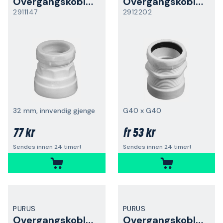
Overgangskobling
Overgangskobling
2911147
2912202
32 mm, innvendig gjenge
G40 x G40
77 kr
53 kr
fr
Sendes innen 24 timer!
Sendes innen 24 timer!
PURUS
PURUS
Overgangskobling
Overgangskobling