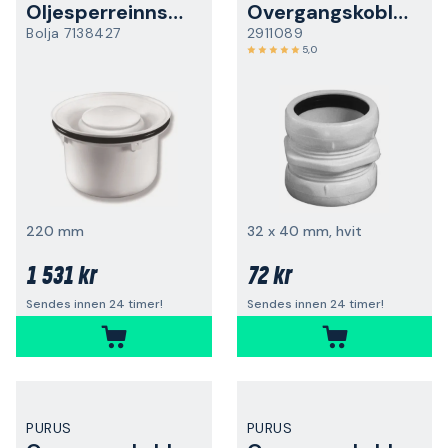
Oljesperreinnsats
Overgangskobling
Bolja 7138427
2911089
5,0
220 mm
32 x 40 mm, hvit
1 531 kr
72 kr
Sendes innen 24 timer!
Sendes innen 24 timer!
PURUS
PURUS