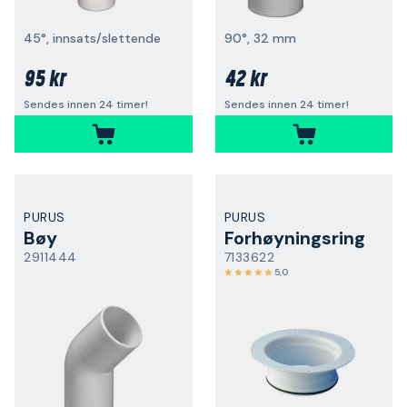
45°, innsats/slettende
90°, 32 mm
95 kr
42 kr
Sendes innen 24 timer!
Sendes innen 24 timer!
PURUS
PURUS
Bøy
Forhøyningsring
2911444
7133622
5,0