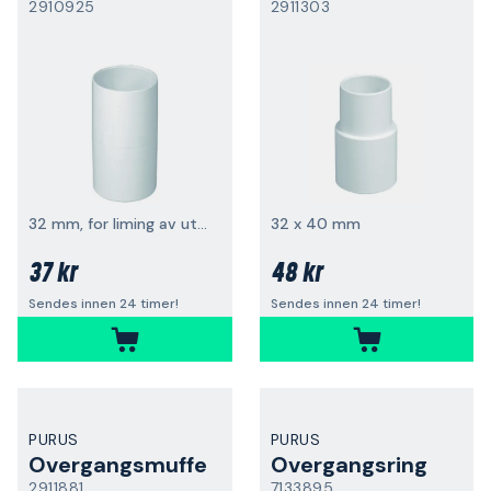
2910925
2911303
32 mm, for liming av utløpsrør
32 x 40 mm
37 kr
48 kr
Sendes innen 24 timer!
Sendes innen 24 timer!
PURUS
PURUS
Overgangsmuffe
Overgangsring
2911881
7133895