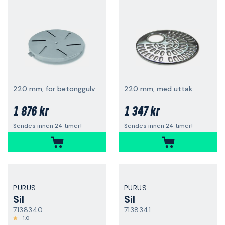
220 mm, for betonggulv
220 mm, med uttak
1 876 kr
1 347 kr
Sendes innen 24 timer!
Sendes innen 24 timer!
PURUS
PURUS
Sil
Sil
7138340
7138341
1,0