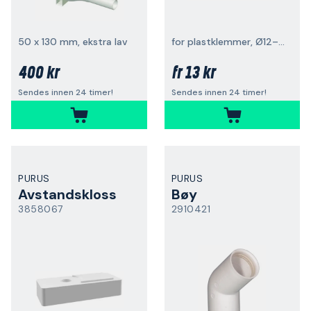
50 x 130 mm, ekstra lav
for plastklemmer, Ø12–16
400 kr
13 kr
fr
Sendes innen 24 timer!
Sendes innen 24 timer!
PURUS
PURUS
Avstandskloss
Bøy
3858067
2910421