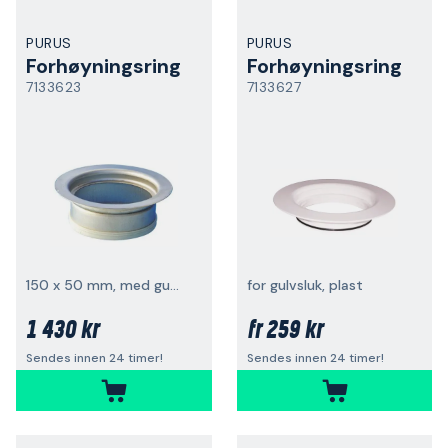
PURUS
PURUS
Forhøyningsring
Forhøyningsring
7133623
7133627
150 x 50 mm, med gummimansjett
for gulvsluk, plast
1 430 kr
259 kr
fr
Sendes innen 24 timer!
Sendes innen 24 timer!