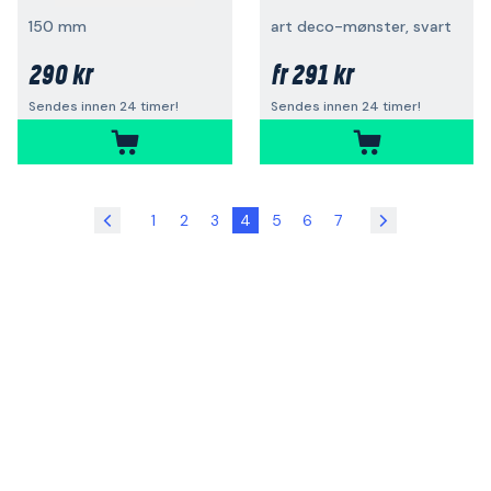
150 mm
art deco-mønster, svart
290 kr
291 kr
fr
Sendes innen 24 timer!
Sendes innen 24 timer!
1
2
3
4
5
6
7