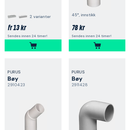
45°, innstikk
2 varianter
13 kr
78 kr
fr
Sendes innen 24 timer!
Sendes innen 24 timer!
PURUS
PURUS
Bøy
Bøy
2910423
2911428