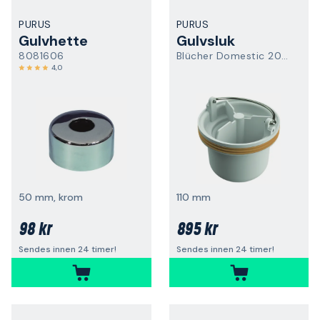
PURUS
PURUS
Gulvhette
Gulvsluk
8081606
Blücher Domestic 206-32SL
4,0
50 mm, krom
110 mm
98 kr
895 kr
Sendes innen 24 timer!
Sendes innen 24 timer!