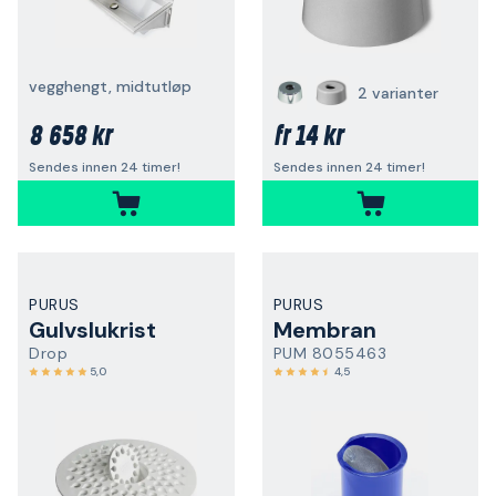
vegghengt, midtutløp
2 varianter
8 658 kr
14 kr
fr
Sendes innen 24 timer!
Sendes innen 24 timer!
PURUS
PURUS
Gulvslukrist
Membran
Drop
PUM 8055463
5,0
4,5