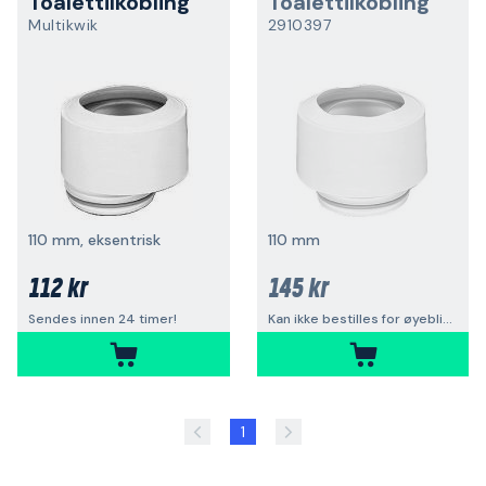
Toalettilkobling
Toalettilkobling
Multikwik
2910397
110 mm, eksentrisk
110 mm
112 kr
145 kr
Sendes innen 24 timer!
Kan ikke bestilles for øyeblikket
1