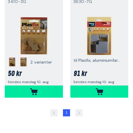
3410-3G
3630-7G
til Plasfix, aluminiumfarget, 35 x 16 m
2 varianter
50 kr
91 kr
Sendes mandag 10. aug
Sendes mandag 10. aug
1