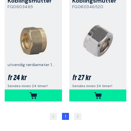
Koblingsmutter
Koblingsmutter
FG0603465
FG060346520
utvendig rørdiameter 10 mm
24 kr
27 kr
fr
fr
Sendes innen 24 timer!
Sendes innen 24 timer!
1