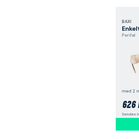
BAXI
Enkel
Perifal
med 2 m 
626 
Sendes i