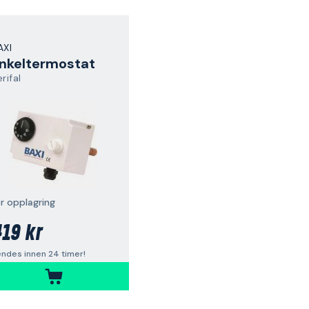
AXI
nkeltermostat
rifal
or opplagring
19 kr
ndes innen 24 timer!