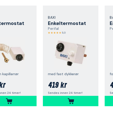
BAXI
B
termostat
Enkeltermostat
E
Perifal
Pe
5,0
kapillarrør
med fast dykkerør
f
kr
419 kr
4
nnen 24 timer!
Sendes innen 24 timer!
Se