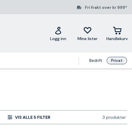
Fri frakt over kr 999*
Logg inn
Mine lister
Handlekurv
Bedrift
Privat
VIS ALLE 5 FILTER
3 produkter