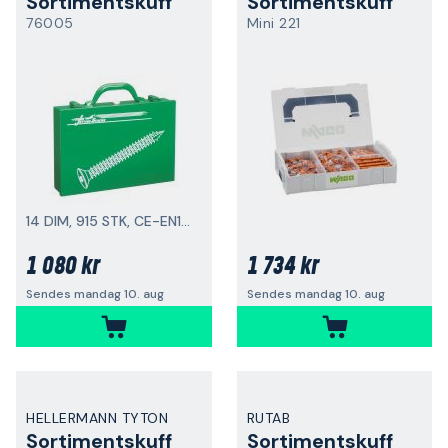
Sortimentskuff
Sortimentskuff
76005
Mini 221
14 DIM, 915 STK, CE-EN14592, UTV-C4
1 080 kr
1 734 kr
Sendes mandag 10. aug
Sendes mandag 10. aug
HELLERMANN TYTON
RUTAB
Sortimentskuff
Sortimentskuff