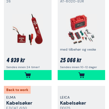
26
AT-8020-EUR
med tilbehør og veske
4 939 kr
25 066 kr
Sendes innen 24 timer!
Sendes innen 10-12 dager
Back to work
ELMA
LEICA
Kabelsøker
Kabelsøker
EZiCAT i550
DD175