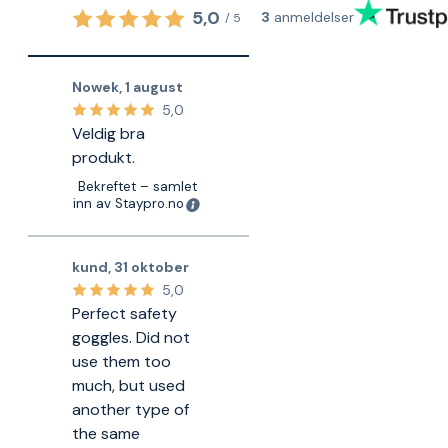
5,0
3
anmeldelser
/
5
Nowek
,
1 august
5,0
Veldig bra
produkt.
Bekreftet – samlet
inn av Staypro.no
kund
,
31 oktober
5,0
Perfect safety
goggles. Did not
use them too
much, but used
another type of
the same