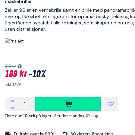
maskebriller
Zekler 96 er en vernebrille samt en brille med panoramabril
myk og fleksibel tetningskant for optimal beskyttelse og k
Enestående synsfelt i alle retninger, som skaper en naturlig 
uten distraksjoner.
210 kr
189 kr
-10%
inkl. MVA
Flere enn
10 stk
på lager |
Sendes mandag 10. aug
Fri frakt over kr 999*
30 dagers åpent kjøp