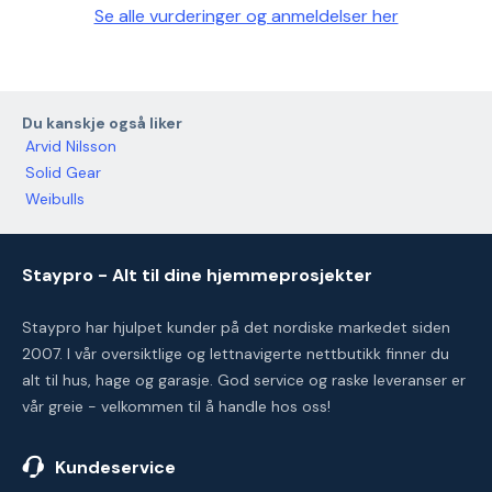
Se alle vurderinger og anmeldelser her
Du kanskje også liker
Arvid Nilsson
Solid Gear
Weibulls
Staypro - Alt til dine hjemmeprosjekter
Staypro har hjulpet kunder på det nordiske markedet siden
2007. I vår oversiktlige og lettnavigerte nettbutikk finner du
alt til hus, hage og garasje. God service og raske leveranser er
vår greie - velkommen til å handle hos oss!
Kundeservice