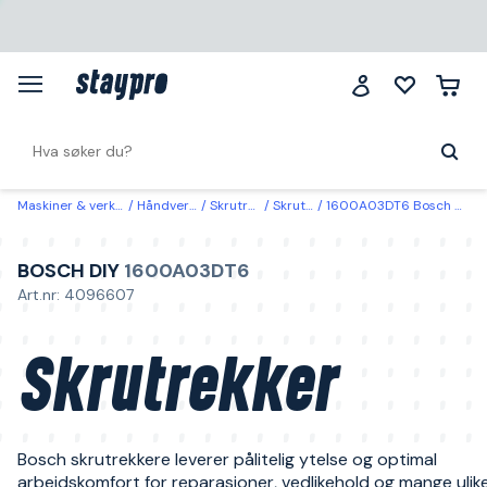
Maskiner & verktøy
Håndverktøy
Skrutrekkere
Skrutrekkere
1600A03DT6 Bosch DIY Skrutrekker TX30 125 mm
BOSCH DIY
1600A03DT6
Art.nr: 4096607
Skrutrekker
Bosch skrutrekkere leverer pålitelig ytelse og optimal
arbeidskomfort for reparasjoner, vedlikehold og mange ulike