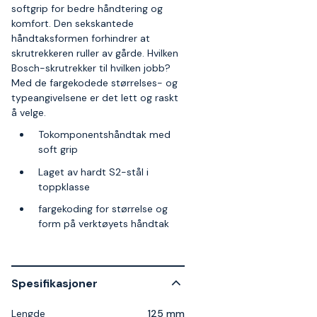
softgrip for bedre håndtering og
komfort. Den sekskantede
håndtaksformen forhindrer at
skrutrekkeren ruller av gårde. Hvilken
Bosch-skrutrekker til hvilken jobb?
Med de fargekodede størrelses- og
typeangivelsene er det lett og raskt
å velge.
Tokomponentshåndtak med
soft grip
Laget av hardt S2-stål i
toppklasse
fargekoding for størrelse og
form på verktøyets håndtak
Spesifikasjoner
Lengde
125 mm